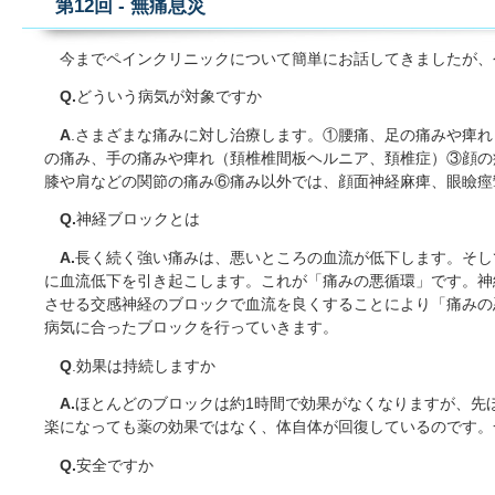
第12回 - 無痛息災
今までペインクリニックについて簡単にお話してきましたが、
Q.
どういう病気が対象ですか
A
.さまざまな痛みに対し治療します。①腰痛、足の痛みや痺
の痛み、手の痛みや痺れ（頚椎椎間板ヘルニア、頚椎症）③顔の
膝や肩などの関節の痛み⑥痛み以外では、顔面神経麻痺、眼瞼痙
Q.
神経ブロックとは
A.
長く続く強い痛みは、悪いところの血流が低下します。そし
に血流低下を引き起こします。これが「痛みの悪循環」です。神
させる交感神経のブロックで血流を良くすることにより「痛みの
病気に合ったブロックを行っていきます。
Q
.効果は持続しますか
A.
ほとんどのブロックは約1時間で効果がなくなりますが、先
楽になっても薬の効果ではなく、体自体が回復しているのです。
Q.
安全ですか