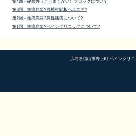
第4回 - 硬膜外（こうまくがい）ブロックについて
第3回 - 無痛息災?腰椎椎間板ヘルニア?
第2回 - 無痛息災?急性腰痛について?
第1回 - 無痛息災?ペインクリニックについて?
広島県福山市野上町 ペインクリニ