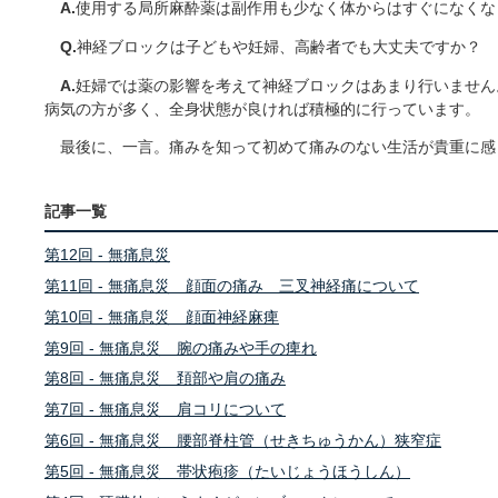
A.
使用する局所麻酔薬は副作用も少なく体からはすぐになくな
Q.
神経ブロックは子どもや妊婦、高齢者でも大丈夫ですか？
A.
妊婦では薬の影響を考えて神経ブロックはあまり行いません
病気の方が多く、全身状態が良ければ積極的に行っています。
最後に、一言。痛みを知って初めて痛みのない生活が貴重に感
記事一覧
第12回 - 無痛息災
第11回 - 無痛息災 顔面の痛み 三叉神経痛について
第10回 - 無痛息災 顔面神経麻痺
第9回 - 無痛息災 腕の痛みや手の痺れ
第8回 - 無痛息災 頚部や肩の痛み
第7回 - 無痛息災 肩コリについて
第6回 - 無痛息災 腰部脊柱管（せきちゅうかん）狭窄症
第5回 - 無痛息災 帯状疱疹（たいじょうほうしん）